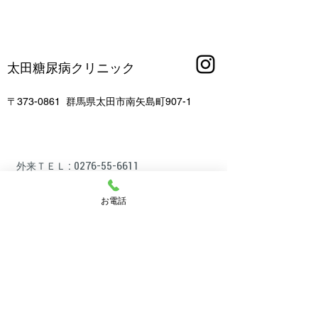
太田糖尿病クリニック
​〒373-0861
群馬県太田市南矢島町907-1
:
0276-55-6611
外来ＴＥＬ
:
0276-55-6612
外来ＦＡＸ
:
0276-55-5669
透析センターＴＥＬ
お電話
:
0276-55-6338
透析センターＦＡＸ
​マイナ在宅Web受付
※完全予約制の為、電話で日時予約後に入力お願いします。