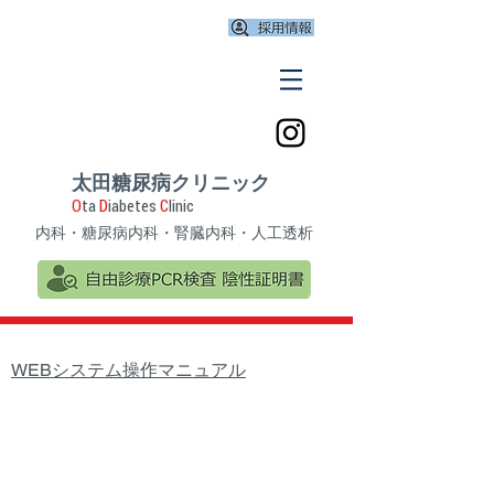
太田糖尿病クリニック
O
ta
D
iabetes
C
linic
​内科・糖尿病内科・腎臓内科
・人工透析
​WEBシステム操作マニュアル