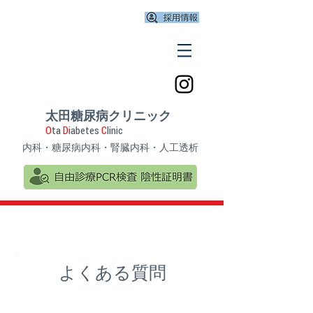
太田糖尿病クリニック
O
ta
D
iabetes
C
linic
​内科・糖尿病内科・腎臓内科
・人工透析
よくある質問