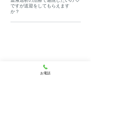
血液透析の治療で通院したいの
ですが送迎をしてもらえます
透析では、通常の血液透析からオ
か？
ンライン血液透析ろ過といった治
療方法と、腹膜透析と血液透析を
通院が困難な患者さんは、ご希望
組み合わせて行う、ハイブリット
により、送迎サービスを行ってお
透析に対応しております。 残腎機
ります。 送迎範囲、送迎時間に関
能に合わせたマイルドな透析か
しましてはお気軽にご相談くださ
ら、より積極的に老廃物を取り除
い。 また福祉車両も配備し、通院
く治療まで、患者さん個々状態や
をサポートしておりますので、車
ライフスタイルに合わせた治療方
椅子をご利用の方でも大丈夫で
太田糖尿病クリニック
法をご提案いたします。
す。 なお、当院の送迎車両には、
お電話
プライバシー保護の一環で「クリ
​〒373-0861
群馬県太田市南矢島町907-1
ニック名」「人工透析」「患者さ
ま送迎中」などの表記は一切して
おりません。
:
0276-55-6611
外来ＴＥＬ
:
0276-55-6612
外来ＦＡＸ
:
0276-55-5669
透析センターＴＥＬ
:
0276-55-6338
透析センターＦＡＸ