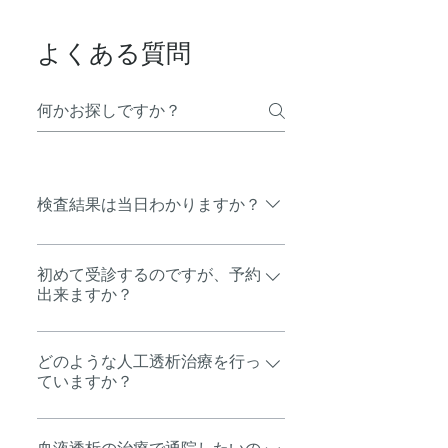
よくある質問
検査結果は当日わかりますか？
検査項目により、後日報告になる
ものがあります。お問い合わせく
初めて受診するのですが、予約
出来ますか？
ださい。
初めての方の場合は、空いている
時間帯をご案内させて頂いていま
どのような人工透析治療を行っ
ていますか？
す。お問い合わせください。
当院では腹膜透析をはじめ、血液
透析も行っています。 また、血液