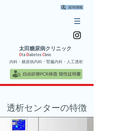
太田糖尿病クリニック
O
ta
D
iabetes
C
linic
​内科・糖尿病内科・腎臓内科
・人工透析
​透析センターの特徴