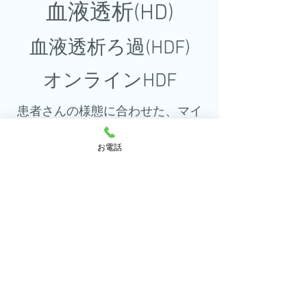
​血液透析​(HD)
​血液透析ろ過(HDF)
オンラインHDF​
​患者さんの様態に合わせた、マイ
ルドな透析から積極的な透析ま
お電話
で、残腎機能に考慮した様々な透
析療法選をご提案、提供いたしま
す。
太田糖尿病クリニック
​〒373-0861
群馬県太田市南矢島町907-1